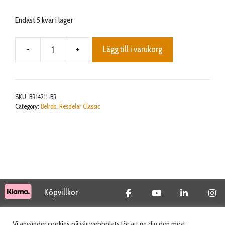
Endast 5 kvar i lager
-
+
Lägg till i varukorg
Blank
cap
for
pressure
SKU:
BR14211-BR
sensitive
Category:
Belrob. Resdelar Classic
bumper
-
plastic
mängd
Köpvillkor
© 2026 Tidab AB - All Rights Reserved
Vi använder cookies på vår webbplats för att ge dig den mest