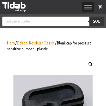
Hoppa
till
innehåll
Produktsökning
SÖK
Hem
/
Belrob. Resdelar Classic
/ Blank cap for pressure
sensitive bumper – plastic