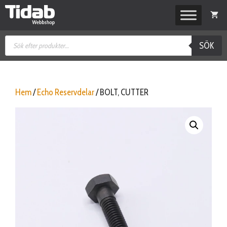
Hoppa
till
innehåll
Produktsökning
SÖK
Hem
/
Echo Reservdelar
/ BOLT, CUTTER