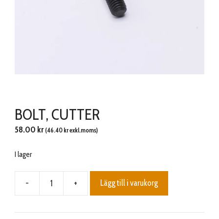
BOLT, CUTTER
58.00
kr
(
46.40
kr
exkl.moms)
I lager
-
+
Lägg till i varukorg
BOLT,
CUTTER
mängd