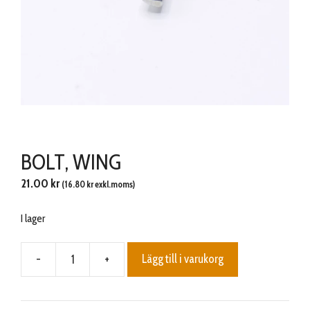
BOLT, WING
21.00
kr
(
16.80
kr
exkl.moms)
I lager
-
+
Lägg till i varukorg
BOLT,
WING
mängd