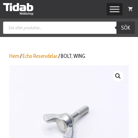
Hoppa
till
innehåll
Produktsökning
SÖK
Hem
/
Echo Reservdelar
/ BOLT, WING