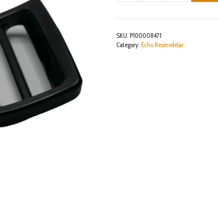
LEVER
ASY
mängd
SKU:
P100008471
Category:
Echo Reservdelar