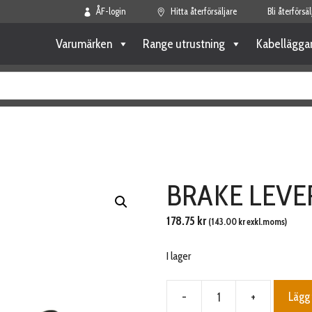
ÅF-login
Hitta återförsäljare
Bli återförsäl
Varumärken
Range utrustning
Kabellägga
BRAKE LEVE
178.75
kr
(
143.00
kr
exkl.moms)
I lager
-
+
Lägg 
BRAKE