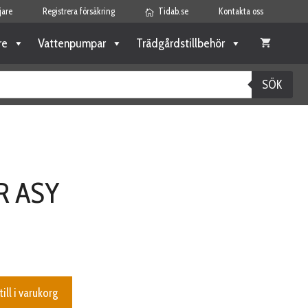
jare
Registrera försäkring
Tidab.se
Kontakta oss
re
Vattenpumpar
Trädgårdstillbehör
SÖK
R ASY
till i varukorg