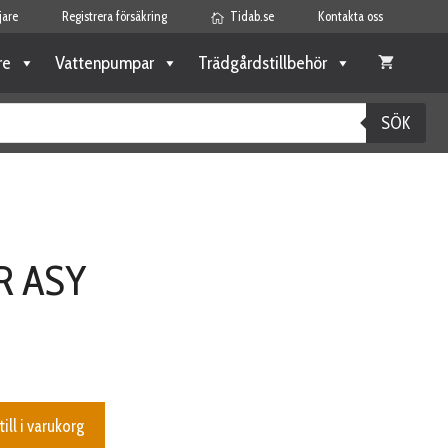
jare
Registrera försäkring
Tidab.se
Kontakta oss
re
Vattenpumpar
Trädgårdstillbehör
SÖK
R ASY
till i varukorg