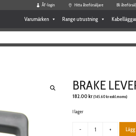
ÅF-login
Hitta återförsäljare
Bli återförsäl
Varumärken
Range utrustning
Kabellägga
BRAKE LEVE
182.00
kr
(
145.60
kr
exkl.moms)
I lager
-
+
Lägg 
BRAKE