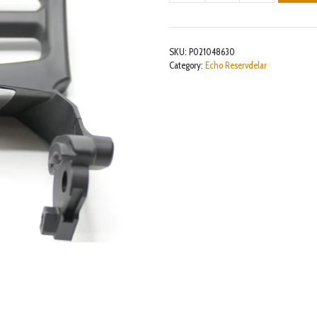
LEVER
ASY
mängd
SKU:
P021048630
Category:
Echo Reservdelar