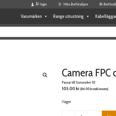
ÅF-login
Hitta återförsäljare
Bli återförsäl
Varumärken
Range utrustning
Kabellägga
Camera FPC 
Passar till Sunseeker X3
105.00
kr
(
84.00
kr
exkl.moms)
I lager