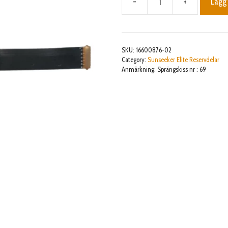
-
+
Lägg 
Camera
FPC
cable
mängd
SKU:
16600876-02
Category:
Sunseeker Elite Reservdelar
Anmärkning: Sprängskiss nr : 69