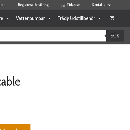
jare
Registrera försäkring
Tidab.se
Kontakta oss
re
Vattenpumpar
Trädgårdstillbehör
SÖK
cable