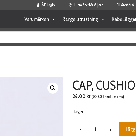
ÅF-login
Hitta återförsäljare
Bli återförsäl
Varumärken
Range utrustning
Kabellägga
CAP, CUSHI
26.00
kr
(
20.80
kr
exkl.moms)
I lager
-
+
Lägg 
CAP,