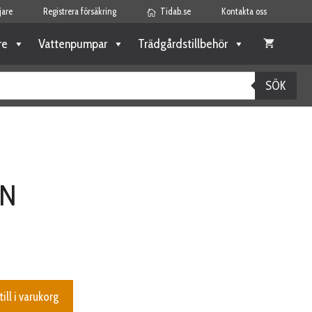
jare
Registrera försäkring
Tidab.se
Kontakta oss
re
Vattenpumpar
Trädgårdstillbehör
SÖK
ON
till i varukorg