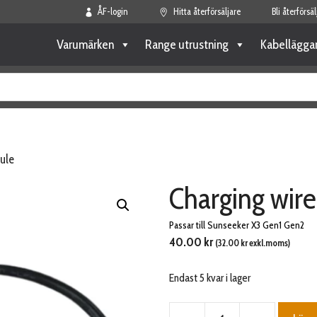
ÅF-login
Hitta återförsäljare
Bli återförsäl
Varumärken
Range utrustning
Kabellägga
ule
Charging wir
Passar till Sunseeker X3 Gen1 Gen2
40.00
kr
(
32.00
kr
exkl.moms)
Endast 5 kvar i lager