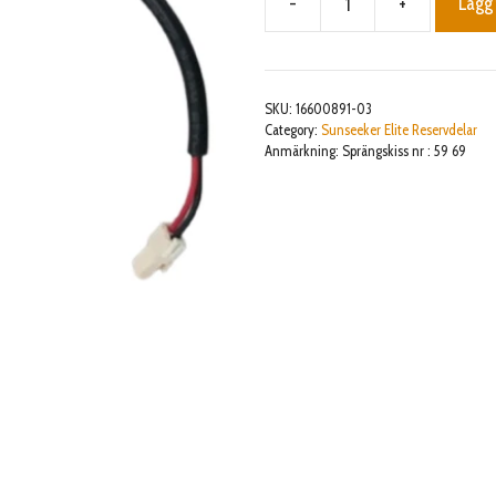
-
+
Lägg 
Charging
wire
harness
module
SKU:
16600891-03
mängd
Category:
Sunseeker Elite Reservdelar
Anmärkning: Sprängskiss nr : 59 69