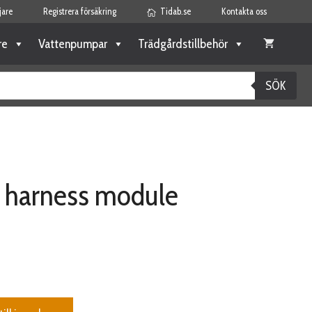
jare
Registrera försäkring
Tidab.se
Kontakta oss
re
Vattenpumpar
Trädgårdstillbehör
SÖK
e harness module