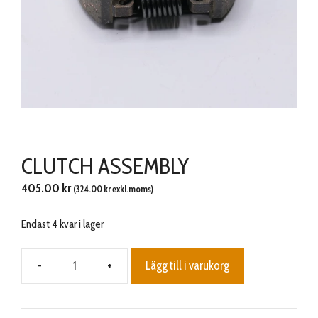
CLUTCH ASSEMBLY
405.00
kr
(
324.00
kr
exkl.moms)
Endast 4 kvar i lager
-
+
Lägg till i varukorg
CLUTCH
ASSEMBLY
mängd