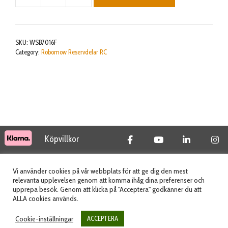
SPLIT
CABLE
mängd
SKU:
WSB7016F
Category:
Robomow Reservdelar RC
Köpvillkor
© 2026 Tidab AB - All Rights Reserved
Vi använder cookies på vår webbplats för att ge dig den mest
relevanta upplevelsen genom att komma ihåg dina preferenser och
upprepa besök. Genom att klicka på "Acceptera" godkänner du att
ALLA cookies används.
Webbplats skapad av
Cookie-inställningar
ACCEPTERA