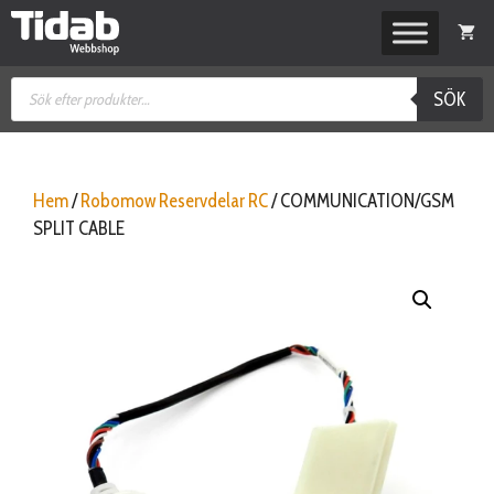
Hoppa
till
innehåll
Produktsökning
SÖK
Hem
/
Robomow Reservdelar RC
/ COMMUNICATION/GSM
SPLIT CABLE