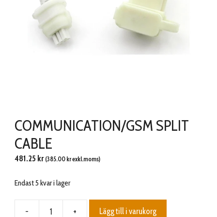
COMMUNICATION/GSM SPLIT
CABLE
481.25
kr
(
385.00
kr
exkl.moms)
Endast 5 kvar i lager
-
+
Lägg till i varukorg
COMMUNICATION/GSM