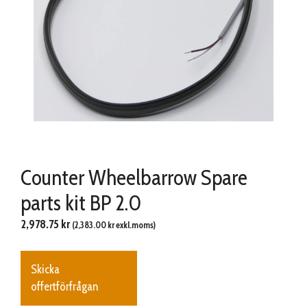
Counter Wheelbarrow Spare
parts kit BP 2.0
2,978.75
kr
(
2,383.00
kr
exkl.moms)
Skicka
offertförfrågan