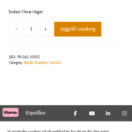
Endast 3 kvar i lager
-
+
Lägg till i varukorg
Counter
Wheelbarrow
Spare
parts
SKU:
YB-062-20052
kit
Category:
Belrob. Resdelar Connect
BP
2.0
mängd
Köpvillkor
© 2026 Tidab AB - All Rights Reserved
Vi använder cookies på vår webbplats för att ge dig den mest