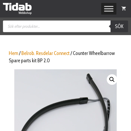
Hoppa
till
innehåll
Produktsökning
SÖK
Hem
/
Belrob. Resdelar Connect
/ Counter Wheelbarrow
Spare parts kit BP 2.0