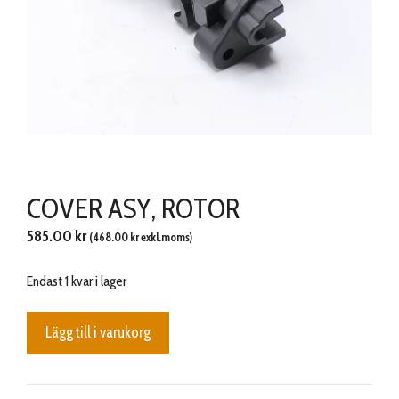
COVER ASY, ROTOR
585.00
kr
(
468.00
kr
exkl.moms)
Endast 1 kvar i lager
COVER
Lägg till i varukorg
ASY,
ROTOR
mängd