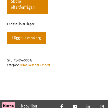
Skicka
offertförfrågan
Endast 1 kvar i lager
Cover
Lägg till i varukorg
mängd
SKU:
YB-016-00047
Category:
Belrob. Resdelar Connect
Köpvillkor