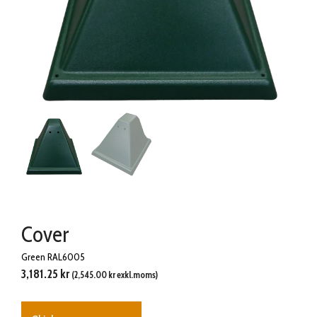
Cover
Green RAL6005
3,181.25
kr
(
2,545.00
kr
exkl.moms)