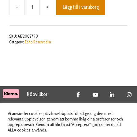
-
+
Lägg till i varukorg
COVER,FAN
mängd
SKU:
A172002790
Category:
Echo Reservdelar
Köpvillkor
© 2026 Tidab AB - All Rights Reserved
Vi använder cookies på vår webbplats för att ge dig den mest
relevanta upplevelsen genom att komma ihåg dina preferenser och
upprepa besök. Genom att klicka på "Acceptera" godkänner du att
ALLA cookies används.
Webbplats skapad av