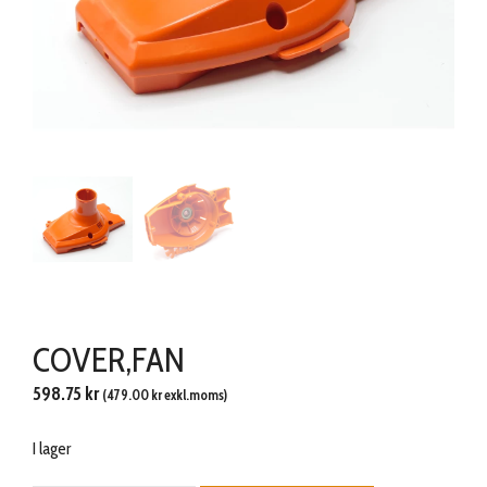
COVER,FAN
598.75
kr
(
479.00
kr
exkl.moms)
I lager