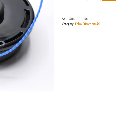
ASM
LINE
(Z5
SKU:
X048000020
M10L)
Category:
Echo Trimmertråd
mängd