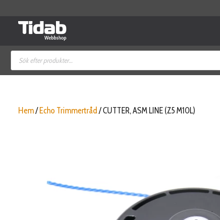
Hoppa
till
innehåll
Produktsökning
Hem
/
Echo Trimmertråd
/ CUTTER, ASM LINE (Z5 M10L)