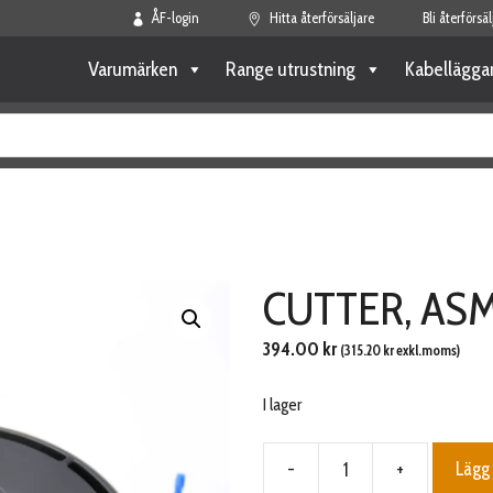
ÅF-login
Hitta återförsäljare
Bli återförsäl
Varumärken
Range utrustning
Kabellägga
CUTTER, ASM
394.00
kr
(
315.20
kr
exkl.moms)
I lager
-
+
Lägg 
CUTTER,