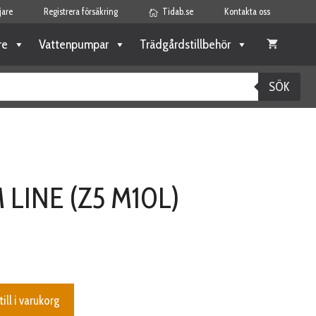
jare
Registrera försäkring
Tidab.se
Kontakta oss
re
Vattenpumpar
Trädgårdstillbehör
SÖK
 LINE (Z5 M10L)
till i varukorg