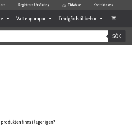
jare
Registrera försäkring
Tidab.se
Kontakta oss
re
Vattenpumpar
Trädgårdstillbehör
SÖK
 produkten finns i lager igen?