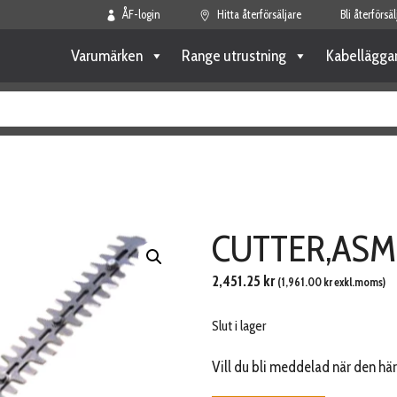
ÅF-login
Hitta återförsäljare
Bli återförsäl
Varumärken
Range utrustning
Kabellägga
CUTTER,ASM
2,451.25
kr
(
1,961.00
kr
exkl.moms)
Slut i lager
Vill du bli meddelad när den här