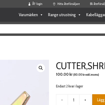
ÅF-login
Hitta återförsäljare
Bli återförsäl
Varumärken
Range utrustning
Kabellägga
CUTTER,SH
100.00
kr
(
80.00
kr
exkl.moms)
Endast 2 kvar i lager
-
+
Lägg 
CUTTER,SHREDDER