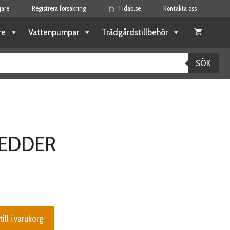
jare
Registrera försäkring
Tidab.se
Kontakta oss
re
Vattenpumpar
Trädgårdstillbehör
SÖK
REDDER
till i varukorg