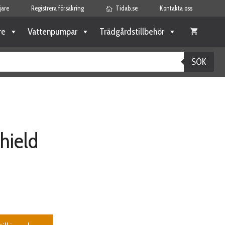
jare
Registrera försäkring
Tidab.se
Kontakta oss
re
Vattenpumpar
Trädgårdstillbehör
SÖK
Shield