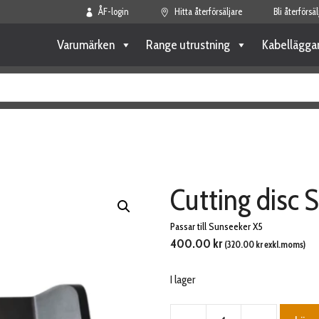
ÅF-login
Hitta återförsäljare
Bli återförsäl
Varumärken
Range utrustning
Kabellägga
Cutting disc 
Passar till Sunseeker X5
400.00
kr
(
320.00
kr
exkl.moms)
I lager