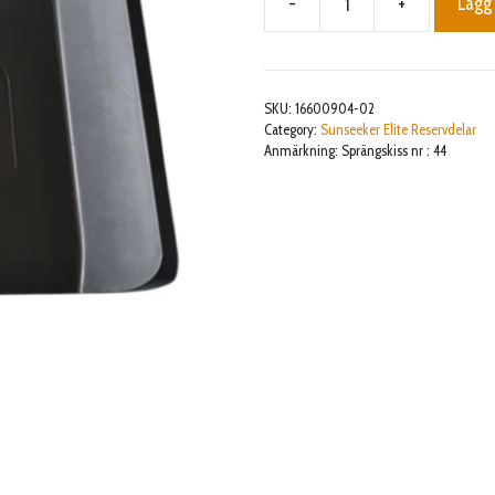
-
+
Lägg 
Cutting
disc
Shield
mängd
SKU:
16600904-02
Category:
Sunseeker Elite Reservdelar
Anmärkning: Sprängskiss nr : 44