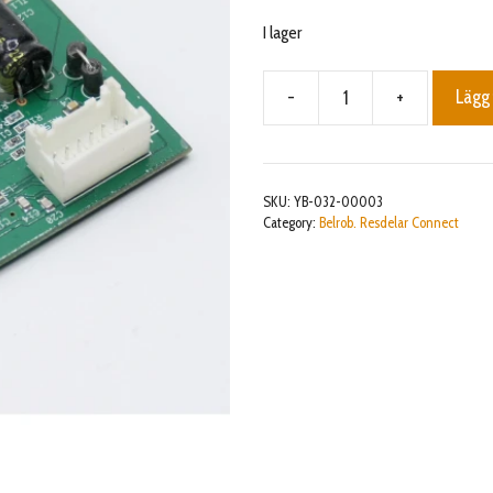
I lager
-
+
Lägg 
Cutting
drive
card
mängd
SKU:
YB-032-00003
Category:
Belrob. Resdelar Connect