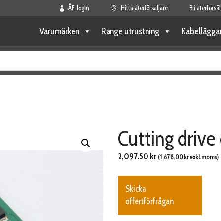
ÅF-login
Hitta återförsäljare
Bli återförsäl
Varumärken
Range utrustning
Kabellägga
Cutting drive
2,097.50
kr
(
1,678.00
kr
exkl.moms)
Skicka
offertförfrågan