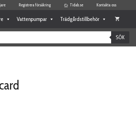
jare
Registrera försäkring
Tidab.se
Kontakta oss
re
Vattenpumpar
Trädgårdstillbehör
SÖK
 card