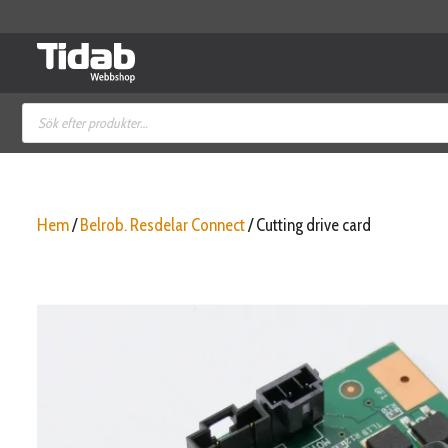
Hoppa
till
innehåll
Produktsökning
Hem
/
Belrob. Resdelar Connect
/ Cutting drive card