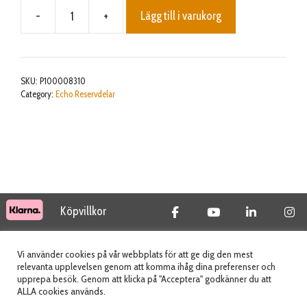
-
+
Lägg till i varukorg
CYLINDER
ASY
mängd
SKU:
P100008310
Category:
Echo Reservdelar
Köpvillkor
© 2026 Tidab AB - All Rights Reserved
Vi använder cookies på vår webbplats för att ge dig den mest
relevanta upplevelsen genom att komma ihåg dina preferenser och
upprepa besök. Genom att klicka på "Acceptera" godkänner du att
ALLA cookies används.
Webbplats skapad av