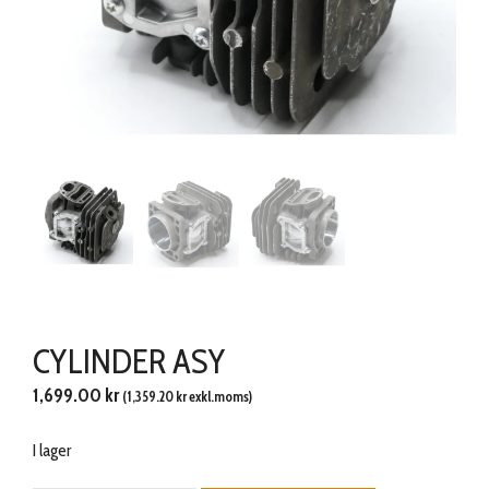
CYLINDER ASY
1,699.00
kr
(
1,359.20
kr
exkl.moms)
I lager