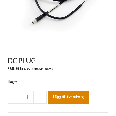
DC PLUG
368.75
kr
(
295.00
kr
exkl.moms)
I lager
-
+
Lägg till i varukorg
DC
PLUG
mängd