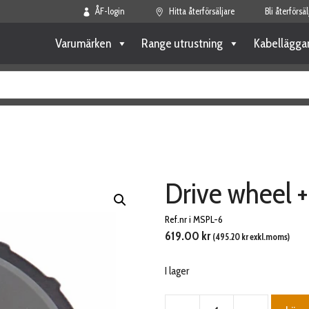
ÅF-login
Hitta återförsäljare
Bli återförsäl
Varumärken
Range utrustning
Kabellägga
Drive wheel +
Ref.nr i MSPL-6
619.00
kr
(
495.20
kr
exkl.moms)
I lager