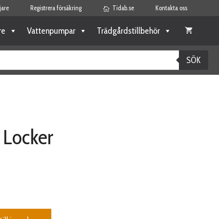
jare
Registrera försäkring
Tidab.se
Kontakta oss
re
Vattenpumpar
Trädgårdstillbehör
SÖK
 Locker