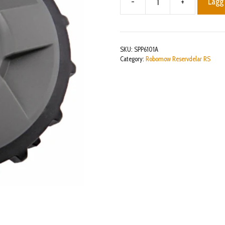
-
+
Lägg 
Drive
wheel
+
Locker
SKU:
SPP6101A
mängd
Category:
Robomow Reservdelar RS