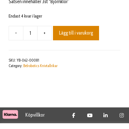
Satsen innehåller 3st “Björnklor”
Endast 4 kvar i lager
-
+
Lägg till i varukorg
Driving
range
upper
ball
SKU:
YB-062-00081
protection
Category:
Belrobotics Knivtallrikar
mängd
Köpvillkor