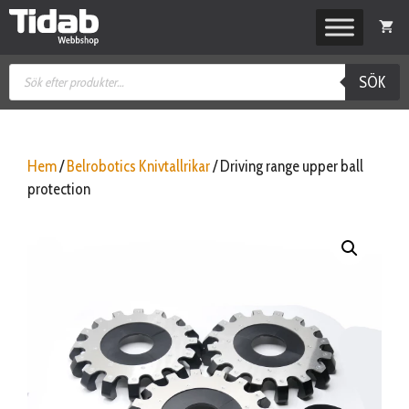
Hoppa
till
innehåll
Produktsökning
SÖK
Hem
/
Belrobotics Knivtallrikar
/ Driving range upper ball
protection