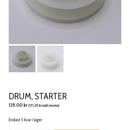
DRUM, STARTER
139.00
kr
(
111.20
kr
exkl.moms)
Endast 5 kvar i lager