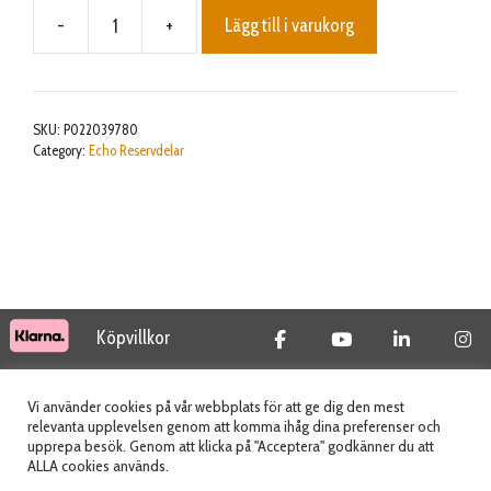
-
+
Lägg till i varukorg
DRUM,
STARTER
mängd
SKU:
P022039780
Category:
Echo Reservdelar
Köpvillkor
© 2026 Tidab AB - All Rights Reserved
Vi använder cookies på vår webbplats för att ge dig den mest
relevanta upplevelsen genom att komma ihåg dina preferenser och
upprepa besök. Genom att klicka på "Acceptera" godkänner du att
ALLA cookies används.
Webbplats skapad av