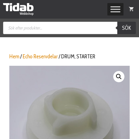
Hoppa
till
innehåll
Produktsökning
SÖK
Hem
/
Echo Reservdelar
/ DRUM, STARTER