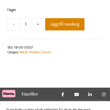
I lager
-
+
Lägg till i varukorg
EPDM
foam
cord
Front
SKU:
YB-015-00027
box
Category:
Belrob. Resdelar Connect
L:1120
mängd
Köpvillkor
© 2026 Tidab AB - All Rights Reserved
Vi använder cookies på vår webbplats för att ge dig den mest