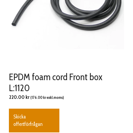
EPDM foam cord Front box
L:1120
220.00
kr
(
176.00
kr
exkl.moms)
Skicka
offertförfrågan