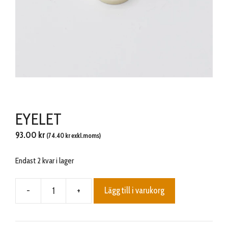
EYELET
93.00
kr
(
74.40
kr
exkl.moms)
Endast 2 kvar i lager
-
+
Lägg till i varukorg
EYELET
mängd