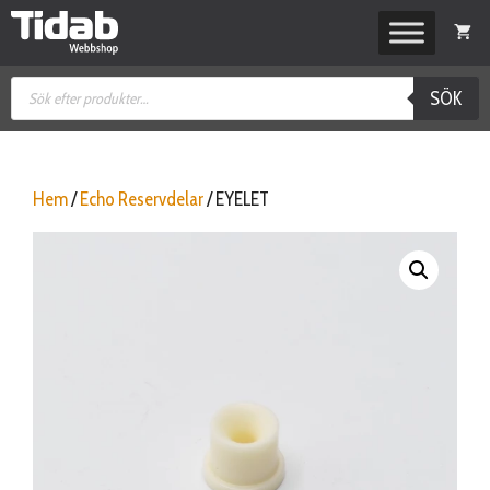
Hoppa
till
innehåll
Produktsökning
SÖK
Hem
/
Echo Reservdelar
/ EYELET