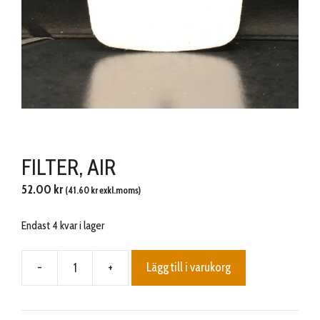
FILTER, AIR
52.00
kr
(
41.60
kr
exkl.moms)
Endast 4 kvar i lager
-
+
Lägg till i varukorg
FILTER,
AIR
mängd