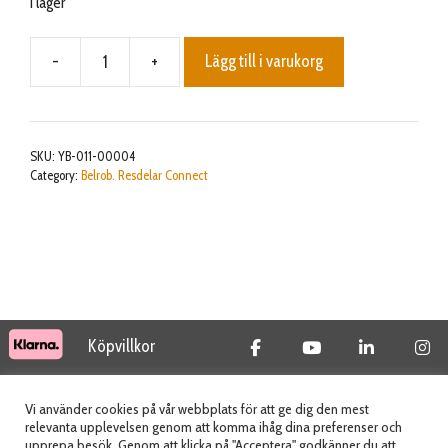
I lager
-
+
Lägg till i varukorg
Flexible
cap
mängd
SKU:
YB-011-00004
Category:
Belrob. Resdelar Connect
Köpvillkor
© 2026 Tidab AB - All Rights Reserved
Vi använder cookies på vår webbplats för att ge dig den mest
relevanta upplevelsen genom att komma ihåg dina preferenser och
upprepa besök. Genom att klicka på "Acceptera" godkänner du att