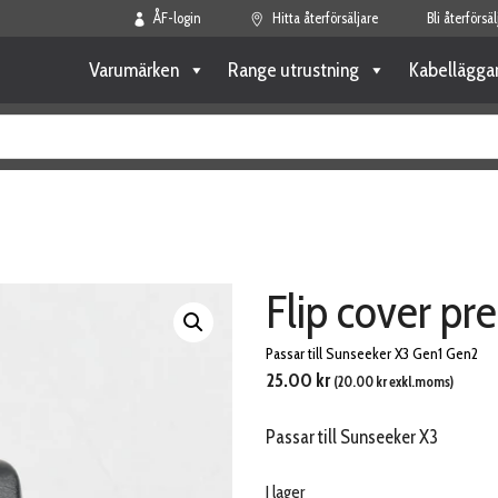
ÅF-login
Hitta återförsäljare
Bli återförsäl
Varumärken
Range utrustning
Kabellägga
Flip cover pr
Passar till Sunseeker X3 Gen1 Gen2
25.00
kr
(
20.00
kr
exkl.moms)
Passar till Sunseeker X3
I lager