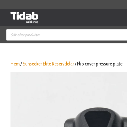
Hoppa
till
innehåll
Produktsökning
Hem
/
Sunseeker Elite Reservdelar
/ Flip cover pressure plate