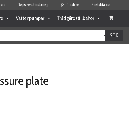
jare
Registrera försäkring
Tidab.se
Kontakta oss
re
Vattenpumpar
Trädgårdstillbehör
SÖK
essure plate