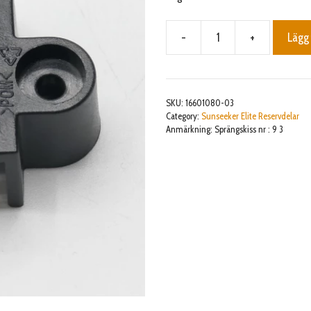
-
+
Lägg 
Flip
cover
pressure
plate
SKU:
16601080-03
mängd
Category:
Sunseeker Elite Reservdelar
Anmärkning: Sprängskiss nr : 9 3