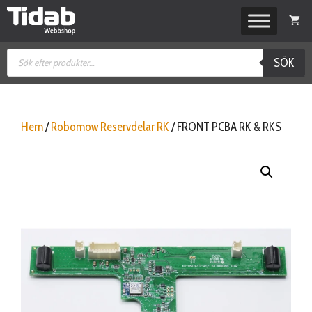
Hoppa
till
innehåll
Produktsökning
SÖK
Hem
/
Robomow Reservdelar RK
/ FRONT PCBA RK & RKS