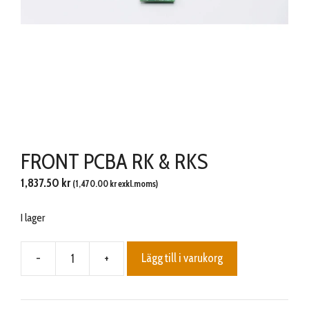
FRONT PCBA RK & RKS
1,837.50
kr
(
1,470.00
kr
exkl.moms)
I lager
-
+
Lägg till i varukorg
FRONT
PCBA
RK