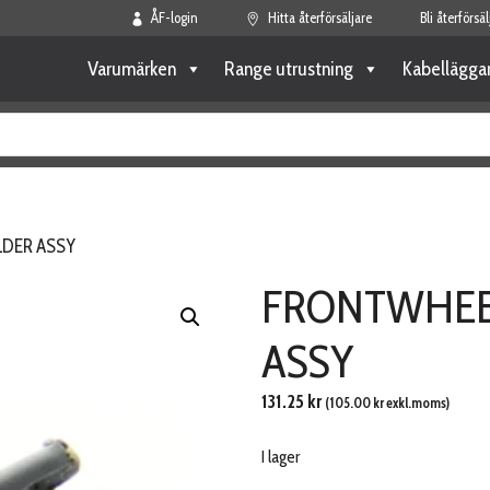
ÅF-login
Hitta återförsäljare
Bli återförsäl
Varumärken
Range utrustning
Kabellägga
LDER ASSY
FRONTWHEE
ASSY
131.25
kr
(
105.00
kr
exkl.moms)
I lager