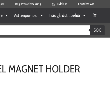
jare
Registrera försäkring
Tidab.se
Kontakta oss
re
Vattenpumpar
Trädgårdstillbehör
SÖK
L MAGNET HOLDER