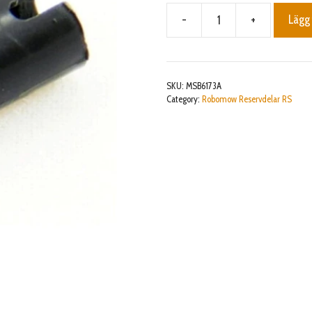
-
+
Lägg 
FRONTWHEEL
MAGNET
HOLDER
ASSY
SKU:
MSB6173A
mängd
Category:
Robomow Reservdelar RS