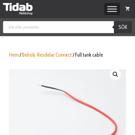
Hoppa
till
innehåll
Produktsökning
SÖK
Hem
/
Belrob. Resdelar Connect
/ Full tank cable