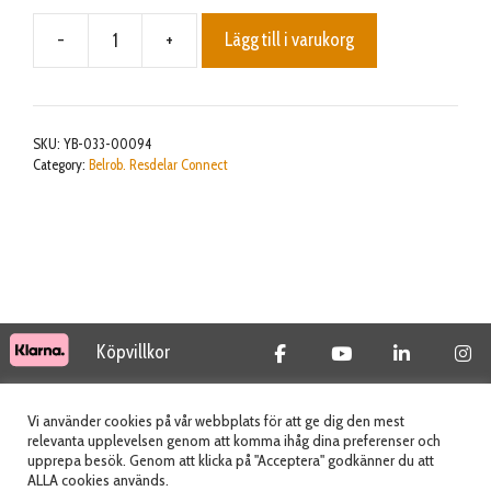
-
+
Lägg till i varukorg
Full
tank
cable
mängd
SKU:
YB-033-00094
Category:
Belrob. Resdelar Connect
Köpvillkor
© 2026 Tidab AB - All Rights Reserved
Vi använder cookies på vår webbplats för att ge dig den mest
relevanta upplevelsen genom att komma ihåg dina preferenser och
upprepa besök. Genom att klicka på "Acceptera" godkänner du att
ALLA cookies används.
Webbplats skapad av