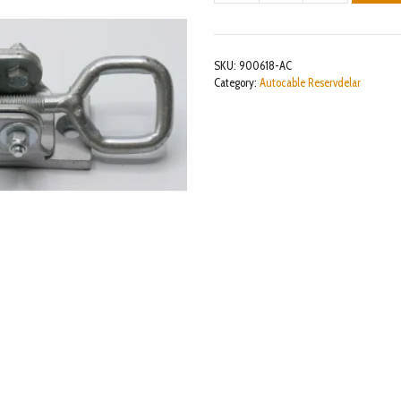
FERMA
MANETTA
CON
SKU:
900618-AC
VITI
Category:
Autocable Reservdelar
mängd