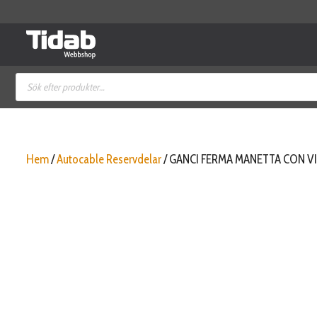
Hoppa
till
innehåll
Produktsökning
Hem
/
Autocable Reservdelar
/ GANCI FERMA MANETTA CON VI