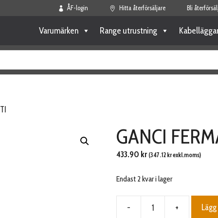
ÅF-login
Hitta återförsäljare
Bli återförsäl
Varumärken
Range utrustning
Kabellägga
TI
GANCI FERM
433.90
kr
(
347.12
kr
exkl.moms)
Endast 2 kvar i lager
-
+
Lägg 
GANCI