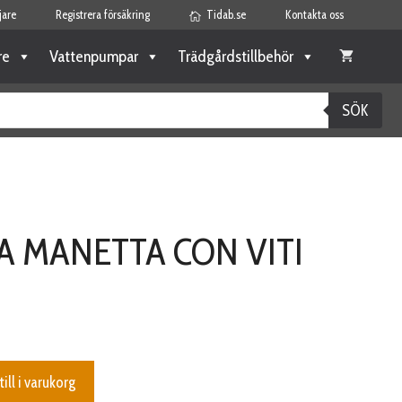
jare
Registrera försäkring
Tidab.se
Kontakta oss
re
Vattenpumpar
Trädgårdstillbehör
SÖK
A MANETTA CON VITI
till i varukorg