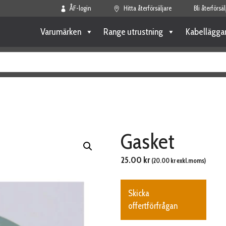
ÅF-login
Hitta återförsäljare
Bli återförsäl
Varumärken
Range utrustning
Kabellägga
Gasket
25.00
kr
(
20.00
kr
exkl.moms)
Skicka
offertförfrågan