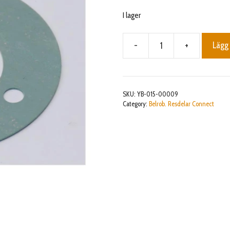
I lager
-
+
Lägg 
Gasket
mängd
SKU:
YB-015-00009
Category:
Belrob. Resdelar Connect