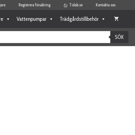
jare
Registrera försäkring
Tidab.se
Kontakta oss
re
Vattenpumpar
Trädgårdstillbehör
SÖK