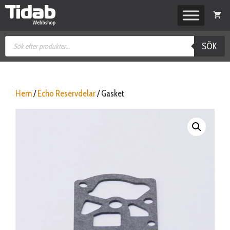
Hoppa
till
innehåll
Produktsökning
SÖK
Hem
/
Echo Reservdelar
/ Gasket