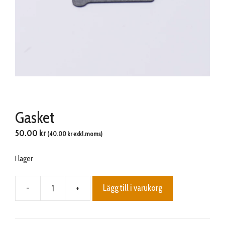
Gasket
50.00
kr
(
40.00
kr
exkl.moms)
I lager
-
+
Lägg till i varukorg
Gasket
mängd