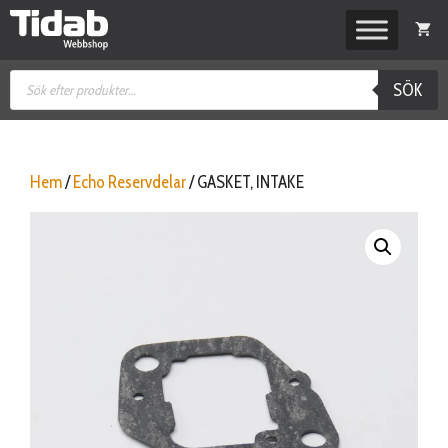
Hoppa
till
innehåll
Produktsökning
SÖK
Hem
/
Echo Reservdelar
/ GASKET, INTAKE