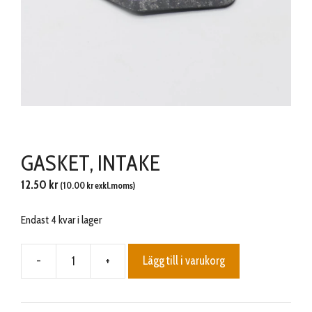
GASKET, INTAKE
12.50
kr
(
10.00
kr
exkl.moms)
Endast 4 kvar i lager
-
+
Lägg till i varukorg
GASKET,
INTAKE
mängd