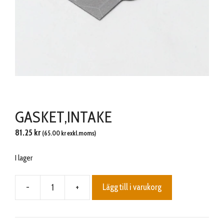
GASKET,INTAKE
81.25
kr
(
65.00
kr
exkl.moms)
I lager
-
+
Lägg till i varukorg
GASKET,INTAKE
mängd