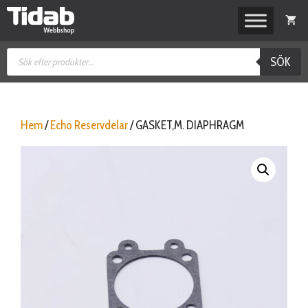
Hoppa
till
innehåll
Produktsökning
SÖK
Hem
/
Echo Reservdelar
/ GASKET,M. DIAPHRAGM