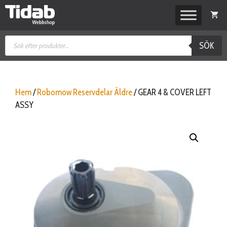
Hoppa
till
innehåll
Produktsökning
SÖK
Hem
/
Robomow Reservdelar Äldre
/ GEAR 4 & COVER LEFT
ASSY