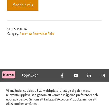
Meddela mig
SKU:
SPP5022A
Category:
Robomow Reservdelar Äldre
Köpvillkor
© 2026 Tidab AB - All Rights Reserved
Vi använder cookies på vår webbplats för att ge dig den mest
relevanta upplevelsen genom att komma ihåg dina preferenser och
upprepa besök. Genom att klicka på "Acceptera" godkänner du att
ALLA cookies används.
Webbplats skapad av