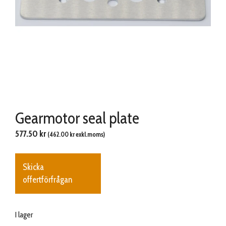
Gearmotor seal plate
577.50
kr
(
462.00
kr
exkl.moms)
Skicka
offertförfrågan
I lager