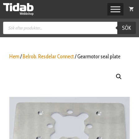
Hoppa
till
innehåll
Produktsökning
SÖK
Hem
/
Belrob. Resdelar Connect
/ Gearmotor seal plate