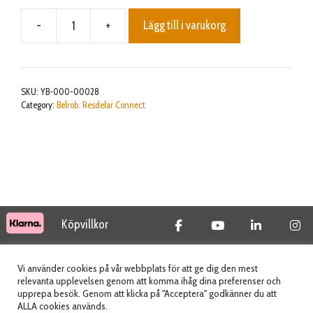
-
+
Lägg till i varukorg
Gearmotor
seal
plate
mängd
SKU:
YB-000-00028
Category:
Belrob. Resdelar Connect
Köpvillkor
© 2026 Tidab AB - All Rights Reserved
Vi använder cookies på vår webbplats för att ge dig den mest
relevanta upplevelsen genom att komma ihåg dina preferenser och
upprepa besök. Genom att klicka på "Acceptera" godkänner du att
ALLA cookies används.
Webbplats skapad av