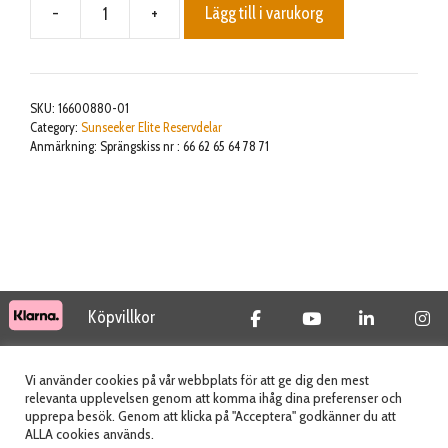
-
+
Lägg till i varukorg
Geomagnetic
plate
connection
harness
SKU:
16600880-01
mängd
Category:
Sunseeker Elite Reservdelar
Anmärkning: Sprängskiss nr : 66 62 65 64 78 71
Köpvillkor
© 2026 Tidab AB - All Rights Reserved
Vi använder cookies på vår webbplats för att ge dig den mest
relevanta upplevelsen genom att komma ihåg dina preferenser och
upprepa besök. Genom att klicka på "Acceptera" godkänner du att
ALLA cookies används.
Webbplats skapad av