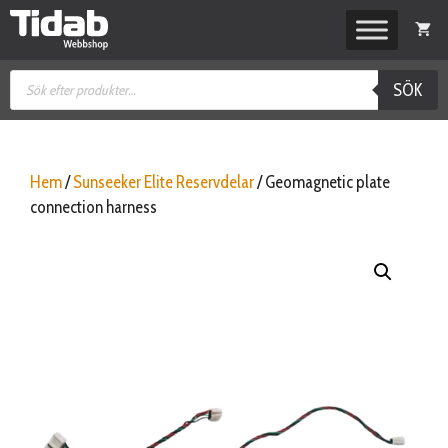
Hoppa
till
innehåll
Produktsökning
SÖK
Hem
/
Sunseeker Elite Reservdelar
/ Geomagnetic plate
connection harness