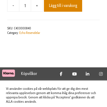
-
+
Lägg till i varukorg
GRIP,HANDLE
mängd
SKU:
C403000840
Category:
Echo Reservdelar
Köpvillkor
© 2026 Tidab AB - All Rights Reserved
Vi använder cookies på vår webbplats för att ge dig den mest
relevanta upplevelsen genom att komma ihåg dina preferenser och
upprepa besök. Genom att klicka på "Acceptera" godkänner du att
ALLA cookies används.
Webbplats skapad av