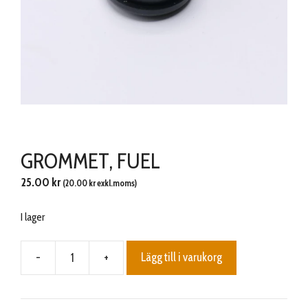
GROMMET, FUEL
25.00
kr
(
20.00
kr
exkl.moms)
I lager
-
+
Lägg till i varukorg
GROMMET,
FUEL
mängd