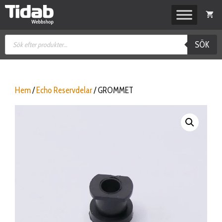
Hoppa
till
innehåll
Produktsökning
SÖK
Hem
/
Echo Reservdelar
/ GROMMET