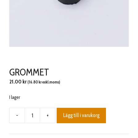
GROMMET
21.00
kr
(
16.80
kr
exkl.moms)
I lager
-
+
Lägg till i varukorg
GROMMET
mängd