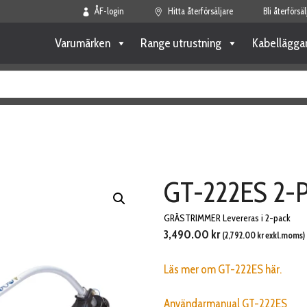
ÅF-login
Hitta återförsäljare
Bli återförsäl
Varumärken
Range utrustning
Kabellägga
GT-222ES 2-
GRÄSTRIMMER Levereras i 2-pack
3,490.00
kr
(
2,792.00
kr
exkl.moms)
Läs mer om GT-222ES här.
Användarmanual GT-222ES