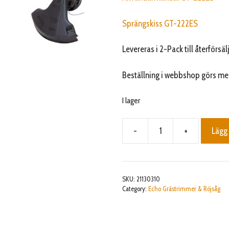
Sprängskiss GT-222ES
Levereras i 2-Pack till återförsäl
Beställning i webbshop görs med 
I lager
-
+
Lägg 
GT-
222ES
2-
Pack
SKU:
21130310
mängd
Category:
Echo Grästrimmer & Röjsåg