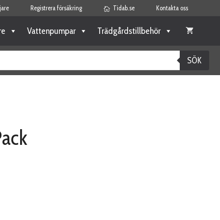
jare
Registrera försäkring
Tidab.se
Kontakta oss
re
Vattenpumpar
Trädgårdstillbehör
SÖK
Pack