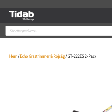
Hoppa
till
innehåll
Produktsökning
Hem
/
Echo Grästrimmer & Röjsåg
/ GT-222ES 2-Pack