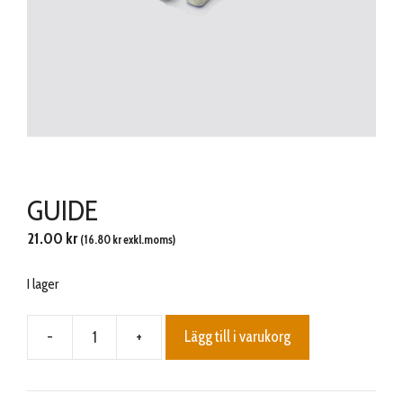
GUIDE
21.00
kr
(
16.80
kr
exkl.moms)
I lager
-
+
Lägg till i varukorg
GUIDE
mängd