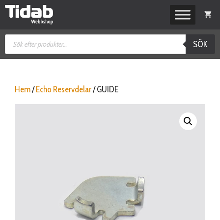
Hoppa
till
innehåll
Produktsökning
SÖK
Hem
/
Echo Reservdelar
/ GUIDE