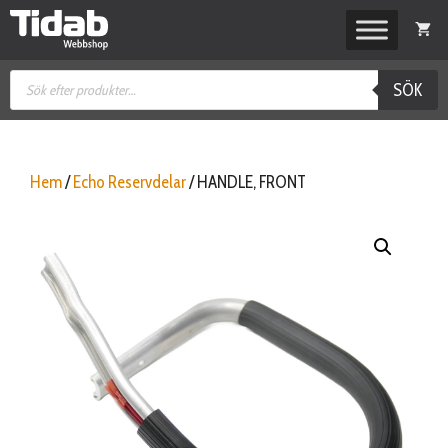
Hoppa
till
innehåll
Produktsökning
SÖK
Hem
/
Echo Reservdelar
/ HANDLE, FRONT