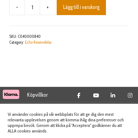
-
+
Lägg till i varukorg
HANDLE,
FRONT
mängd
SKU:
C040000840
Category:
Echo Reservdelar
Köpvillkor
© 2026 Tidab AB - All Rights Reserved
Vi använder cookies på vår webbplats för att ge dig den mest
relevanta upplevelsen genom att komma ihåg dina preferenser och
upprepa besök. Genom att klicka på "Acceptera" godkänner du att
ALLA cookies används.
Webbplats skapad av