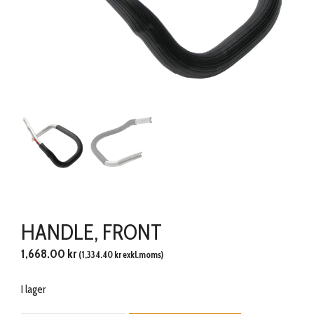
HANDLE, FRONT
1,668.00
kr
(
1,334.40
kr
exkl.moms)
I lager