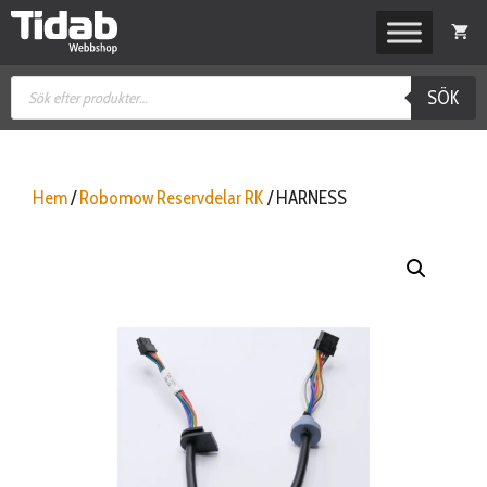
Hoppa
till
innehåll
Produktsökning
SÖK
Hem
/
Robomow Reservdelar RK
/ HARNESS