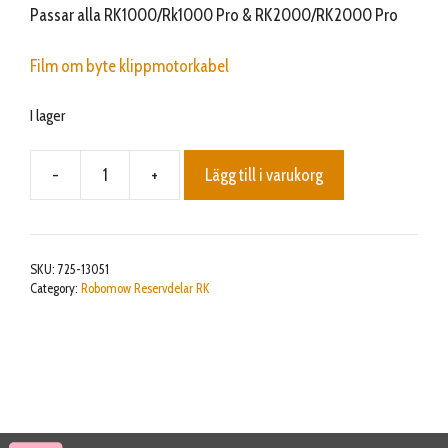
Passar alla RK1000/Rk1000 Pro & RK2000/RK2000 Pro
Film om byte klippmotorkabel
I lager
-
+
Lägg till i varukorg
HARNESS
mängd
SKU:
725-13051
Category:
Robomow Reservdelar RK