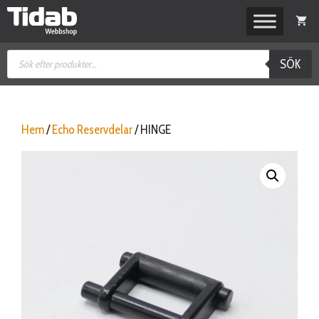
Hoppa
till
innehåll
Produktsökning
SÖK
Hem
/
Echo Reservdelar
/ HINGE