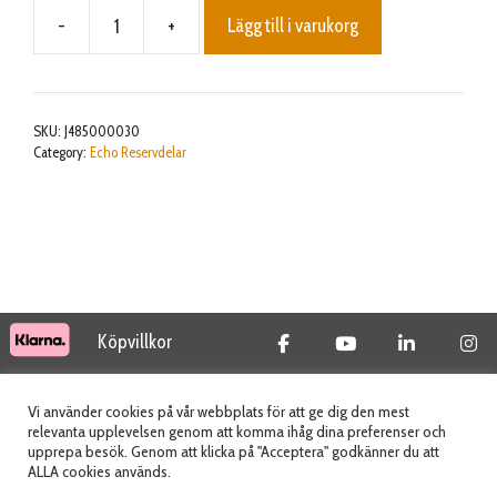
-
+
Lägg till i varukorg
HINGE
mängd
SKU:
J485000030
Category:
Echo Reservdelar
Köpvillkor
© 2026 Tidab AB - All Rights Reserved
Vi använder cookies på vår webbplats för att ge dig den mest
relevanta upplevelsen genom att komma ihåg dina preferenser och
upprepa besök. Genom att klicka på "Acceptera" godkänner du att
ALLA cookies används.
Webbplats skapad av