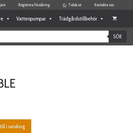
jare
Registrera försäkring
Tidab.se
Kontakta oss
re
Vattenpumpar
Trädgårdstillbehör
SÖK
BLE
till i varukorg