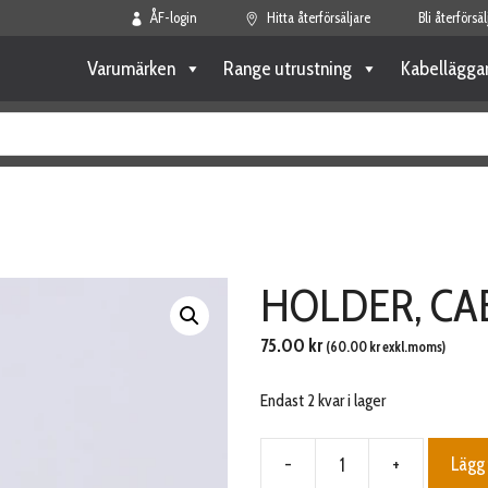
ÅF-login
Hitta återförsäljare
Bli återförsäl
Varumärken
Range utrustning
Kabellägga
HOLDER, CA
75.00
kr
(
60.00
kr
exkl.moms)
Endast 2 kvar i lager
-
+
Lägg 
HOLDER,